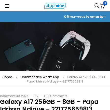
0
Offrez-vous le smartphone 
Home
Commandes WhatsApp
Galaxy A17 256GB – 8GB –
Papa Idrissa Ndiaye – 221775659813
décembre 30, 2025
By
0 Comments
Galaxy A17 256GB – 8GB – Papa
Idrissa Ndiaye – 221775659813