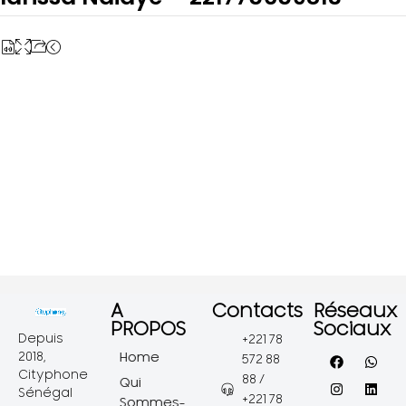
A
Contacts
Réseaux
PROPOS
Sociaux
Depuis
+221 78
2018,
Home
572 88
Cityphone
88 /
Qui
Sénégal
+221 78
Sommes-