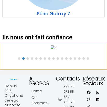
Série Galaxy Z
Ils nous ont fait confiance
A
Contacts
Réseaux
PROPOS
Sociaux
Depuis
+221 78
2018,
Home
572 88
Cityphone
88 /
Qui
Sénégal
+221 78
Sommes-
s’impose