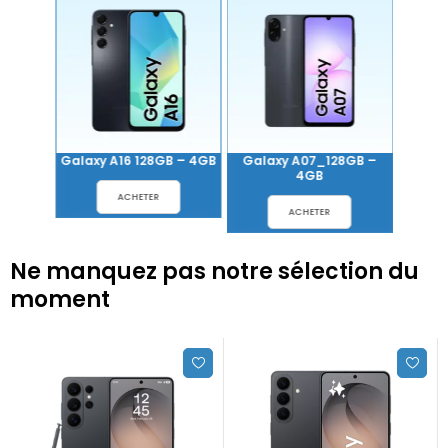
B – 4GB
Galaxy A16 128GB – 4GB
Galaxy A07_128GB –
Galaxy
4GB
ACHETER
ACHETER
Ne manquez pas notre sélection du
moment