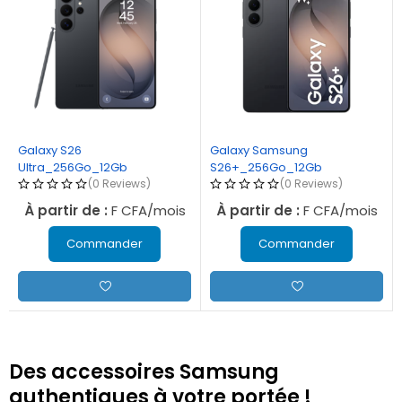
Galaxy S26
Galaxy Samsung
Ultra_256Go_12Gb
S26+_256Go_12Gb
(0 Reviews)
(0 Reviews)
À partir de :
F CFA/mois
À partir de :
F CFA/mois
Commander
Commander
Des accessoires Samsung
authentiques à votre portée !