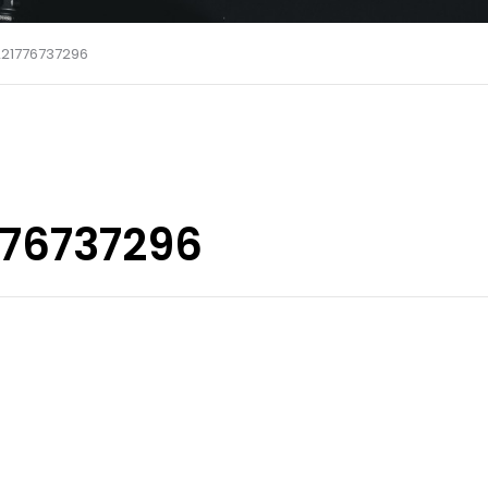
221776737296
776737296