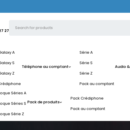
27 27
Galaxy A
Série A
Galaxy S
Série S
Téléphone au comptant
Audio &
Galaxy Z
Série Z
Crédiphone
Pack au comptant
oque Séries A
Pack Crédiphone
Pack de produits
oque Séries S
Pack au comptant
oque Série Z