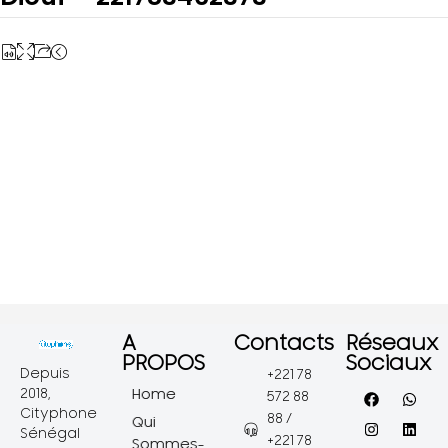
A
Contacts
Réseaux
PROPOS
Sociaux
Depuis
+221 78
2018,
Home
572 88
Cityphone
88 /
Qui
Sénégal
+221 78
Sommes-