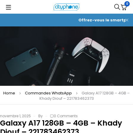
0
Offrez-vous le smartphone
Home
Commandes WhatsApp
Galaxy A17 128GB – 4GB –
Khady Diouf – 221783462373
novembre 1, 2025
By
0 Comments
Galaxy A17 128GB – 4GB – Khady
Diouf – 221783462373