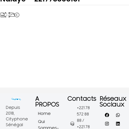
A
Contacts
Réseaux
PROPOS
Sociaux
Depuis
+221 78
2018,
Home
572 88
Cityphone
88 /
Qui
Sénégal
+221 78
Sommes-