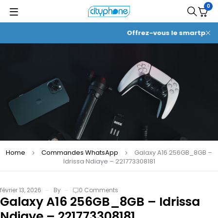
0
Offrez-vous le smartphone 
Home
Commandes WhatsApp
Galaxy A16 256GB_8GB –
Idrissa Ndiaye – 221773308181
février 13, 2026
By
0 Comments
Galaxy A16 256GB_8GB – Idrissa
Ndiaye – 221773308181