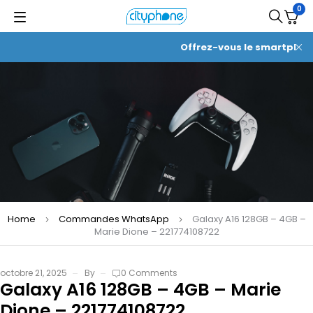
0
Offrez-vous le smartphone 
Home
Commandes WhatsApp
Galaxy A16 128GB – 4GB –
Marie Dione – 221774108722
octobre 21, 2025
By
0 Comments
Galaxy A16 128GB – 4GB – Marie
Dione – 221774108722