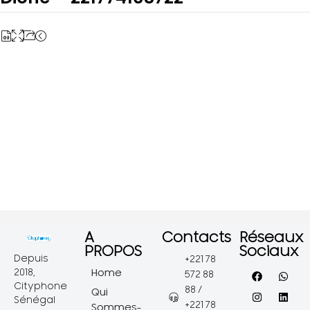
A
Contacts
Réseaux
PROPOS
Sociaux
Depuis
+221 78
2018,
Home
572 88
Cityphone
88 /
Qui
Sénégal
+221 78
Sommes-