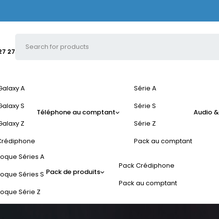
27 27
Galaxy A
Série A
Galaxy S
Série S
Téléphone au comptant
Audio &
Galaxy Z
Série Z
Crédiphone
Pack au comptant
oque Séries A
Pack Crédiphone
Pack de produits
oque Séries S
Pack au comptant
oque Série Z