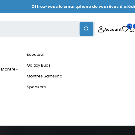
Offrez-vous le smartphone de vos rêves à crédit dè
0
Account
Ecouteur
Galaxy Buds
 Montre
Montres Samsung
Speakers