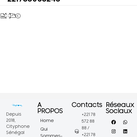
A
Contacts
Réseaux
PROPOS
Sociaux
Depuis
+221 78
2018,
Home
572 88
Cityphone
88 /
Qui
Sénégal
+221 78
Sommes-