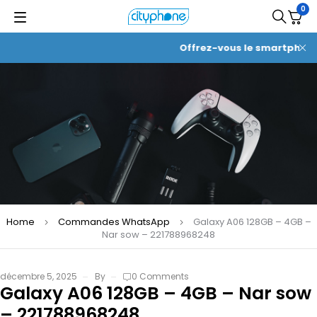
0
Offrez-vous le smartphone d
Home
Commandes WhatsApp
Galaxy A06 128GB – 4GB –
Nar sow – 221788968248
décembre 5, 2025
By
0 Comments
Galaxy A06 128GB – 4GB – Nar sow
– 221788968248